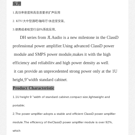
应用
1.高功率密度和高音质要求扩声应用
2. KTV/大中型酒吧/咖啡厅/休息室安装。
3.便携或者租赁行业PA系统应用。
DH series from JLAudio is a new milestone in the ClassD
professional power amplifier.Using advanced ClassD power
module and SMPS power module,makes it with the high
efficiency and reliabilitv.and high power density as well.
it can provide an unprecedented strong power only at the 1U
height,9"width standard cabinet.
Product Characteristic
1.1U height 9 "width of standard cabinet.compact size,lightweight and
portable;
2.The power amplifier adopts a stable and efficient ClassD power amplifier
module.The efficiency of theClassD power amplifier module is over 92%,
which