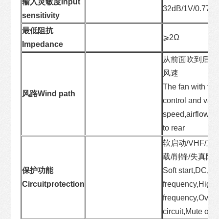
输入灵敏度Input
32dB/1V/0.775
sensitivity
最低阻抗
⩾2Ω
Impedance
从前面吹到后面
风速
The fan with te
风路Wind path
control and vari
speed,airflow fr
to rear
软启动/VHF/直
载/削锋/失真限
保护功能
Soft start,DC,ln
Circuitprotection
frequency,High-
frequency,Overh
circuit,Mute on/o