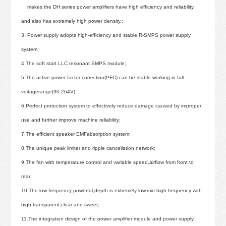
makes the DH series power amplifiers have high efficiency and reliability,
and also has extremely high power density.;
3. Power supply adopts high-efficiency and stable R-SMPS power supply
system:
4.The soft start LLC resonant SMPS module;
5.The active power factor correction(PFC) can be stable working in full
voitagerange(90-264V)
6.Perfect protection system to effectively reduce damage caused by improper
use and further improve machine reliability;
7.The efficient speaker EMFabsorption system;
8.The unique peak limiter and ripple cancellation network;
9.The fan with temperature control and variable speed,airflow from front to
rear;
10.The low frequency powerful,depth is extremely low.mid high frequency with
high transparent,clear and sweet;
11.The integration design of the power amplifier module and power supply