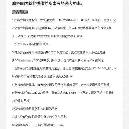
箱空间内就能提供前所未有的强大功率。
产品特点
1.结构方面采用标准19寸机架宽度，1U 9寸机箱设计，体积小，重量轻，方便安装;
2.功放方面采用稳定高效的ClassD功放模块，ClassD功放模块的效率高达92%以
上，这使得DH系列功率放大器具有极高的效率和可靠性。
同时也具有极高的功率密度;
3.电源方面采用高效稳定的R-SMPS供电系统，集成有源功率因数校正电路
(PFC)，PFC使DH系列功率放大器具有更高的可靠性和可控制性
能够根据交流电压波形调整电流波形、适应全球范围的宽电压(90V-264V)运行，同
时使得单个标准电流断路器能够承载更大的功率。
4.完善的保护系统，有效减少因使用不当造成的损环，进一步提高机器可靠性;
5.高效稳定的ClassD功放模块，高效稳定的R-SMPS供电系统，高效的扬声器反电
动势吸收系统;
6.独特的削峰限幅器和波纹消除网络;
7.极其轻便的整机重量和极小的空间占用率;
8.低音浑厚有力，中高频通透清晰、悦耳;