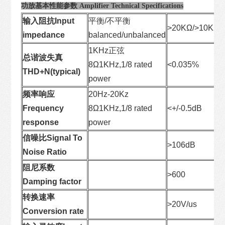
功放基本性能参数 Amplifier Technical Specifications
输入阻抗Input
平衡/不平衡
>20KΩ/>10KΩ
impedance
balanced/unbalanced
1KHz正弦
总谐波失真
8Ω1KHz,1/8 rated
<0.035%
THD+N(typical)
power
频率响应
20Hz-20Kz
Frequency
8Ω1KHz,1/8 rated
<+/-0.5dB
response
power
信噪比Signal To
>106dB
Noise Ratio
阻尼系数
>600
Damping factor
转换速率
>20V/us
Conversion rate