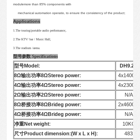
modulemore than 85% components with
mechanical automation operatio, to ensure the consistency of the product;
Applications
1.The touring/portable audio performance;.
2.The KTV/ bar / Music Hall;
3.The stadium /arena.
型号参数 Specifications
型号Model:
DH9.2K
8Ω输出功率8ΩStereo power:
4x1400W
4Ω输出功率4ΩStereo power:
4x2300W
2Ω输出功率2ΩStereo power:
N/A
8Ω桥接功率8ΩBrideg power:
2x4600W
4Ω桥接功率4ΩBrideg power:
N/A
净重Net weight:
10KG
尺寸Product dimension:(W x L x H):
483x4